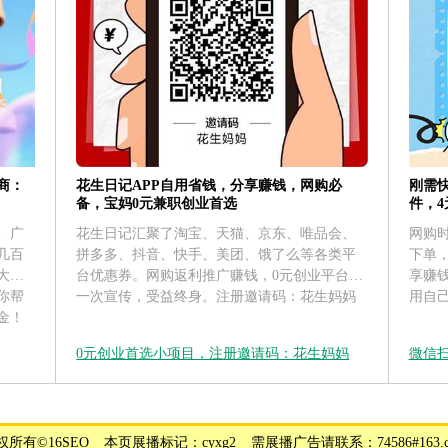
花生日记APP自用省钱，分享赚钱，网购必
刚需
商：
备，宝妈0元兼职创业首选
件，
花生日记汇聚了淘宝、天猫、京东、唯品会、
网购
、广
拼多多、抖音、快手、美团、饿了么等各类平
下单
几百
台优惠券。网购返利推广赚钱，0元创业平台，
享赚
大运
一次宣传，受益终身。注册邀请码：花生妈妈
用自
你帮
金！
0元创业首选小项目，注册邀请码：花生妈妈
微信
所有©16SEO _ 本页展播标记：cyxg2 _ 需展播广告请联系：74586#163.